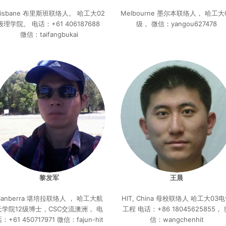
risbane 布里斯班联络人。 哈工大02
Melbourne 墨尔本联络人， 哈工大
级理学院。 电话：+61 406187688
级， 微信：yangou627478
微信：taifangbukai
黎发军
王晨
Canberra 堪培拉联络人 ， 哈工大航
HIT, China 母校联络人 哈工大03
天学院12级博士，CSC交流澳洲， 电
工程 电话：+86 18045625855，
：+61 450717971 微信：fajun-hit
信：wangchenhit