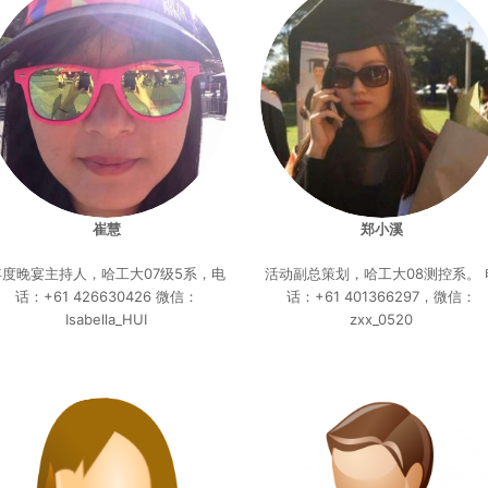
崔慧
郑小溪
年度晚宴主持人，哈工大07级5系，电
活动副总策划，哈工大08测控系。 
话：+61 426630426 微信：
话：+61 401366297，微信：
Isabella_HUI
zxx_0520