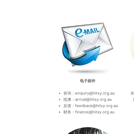
电子邮件
咨询：enquiry@hitxy.org.au
全
抵澳：arrival@hitxy.org.au
反馈：feedback@hitxy.org.au
财务：finance@hitxy.org.au