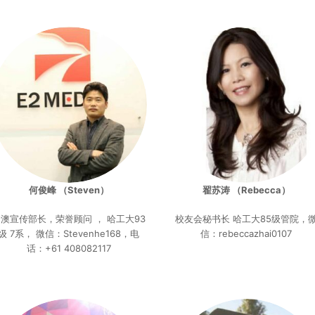
何俊峰 （Steven）
翟苏涛 （Rebecca）
澳宣传部长，荣誉顾问 ， 哈工大93
校友会秘书长 哈工大85级管院，
级 7系， 微信：Stevenhe168，电
信：rebeccazhai0107
话：+61 408082117