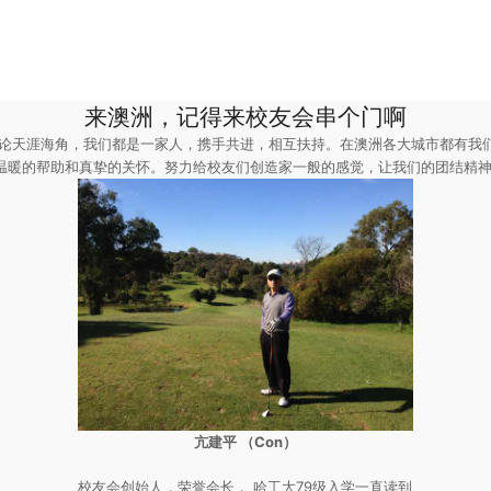
来澳洲，记得来校友会串个门啊
无论天涯海角，我们都是一家人，携手共进，相互扶持。在澳洲各大城市都有我
温暖的帮助和真挚的关怀。努力给校友们创造家一般的感觉，让我们的团结精
亢建平 （Con）
校友会创始人，荣誉会长， 哈工大79级入学一直读到