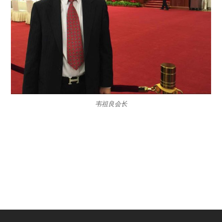
韦祖良会长